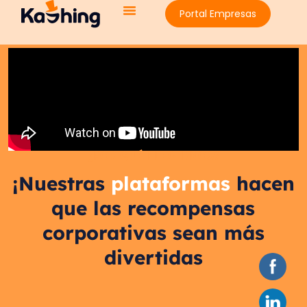
Portal Empresas
¿POR QUÉ ELEGIRNOS?
¡Nuestras
plataformas
hacen
que las recompensas
corporativas sean más
divertidas